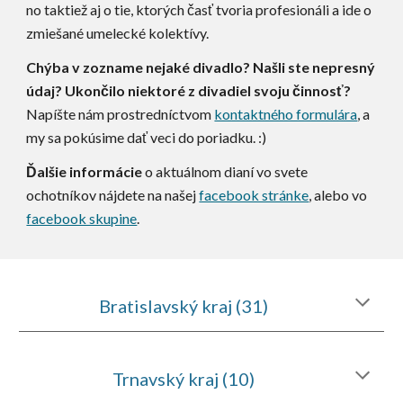
no taktiež aj o tie, ktorých časť tvoria profesionáli a ide o
zmiešané umelecké kolektívy.
Chýba v zozname nejaké divadlo? Našli ste nepresný
údaj? Ukončilo niektoré z divadiel svoju činnosť?
Napíšte nám prostredníctvom
kontaktného formulára
, a
my sa pokúsime dať veci do poriadku. :)
Ďalšie informácie
o aktuálnom dianí vo svete
ochotníkov nájdete na našej
facebook stránke
, alebo vo
facebook skupine
.
Bratislavský kraj (31)
Trnavský kraj (10)